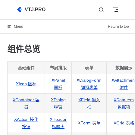
Skip to content
VTJ.PRO
Menu
Return to top
组件总览
基础组件
布局排版
表单
数据展示
XPanel
XDialogForm
XAttachmen
XIcon 图标
面板
弹窗表单
附件
XContainer 容
XDialog
XField 输入
XDataItem
器
弹窗
框
数据项
XAction 操作
XHeader
XForm 表单
XGrid 表格
按钮
标题头