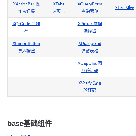
XActionBar 操
XTabs
XQueryForm
XList 列表
作按钮集
选项卡
查询表单
XQrCode 二维
XPicker 数据
码
选择器
XImportButton
XDialogGrid
导入按钮
弹窗表格
XCaptcha 图
形验证码
XVerify 短信
验证码
base基础组件