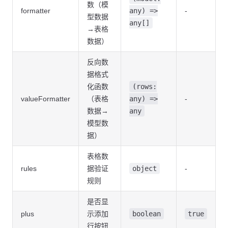
数（模
  import
 { ref } 
from
 'vue'
;
formatter
any) =>
-
型数据
  import
 { XDialogGrid, XAction, 
type
 GridColumns } 
from
 '@v
any[]
→表格
  const
 visible
 =
 ref
(
false
);
数据）
  const
 columns
:
 GridColumns
 =
 [
反向数
    {
据格式
      type: 
'checkbox'
,
化函数
(rows:
      title: 
''
,
      width: 
valueFormatter
60
（表格
any) =>
-
    },
数据→
any
    {
模型数
      type: 
'seq'
,
据）
      title: 
'序号'
,
      width: 
60
表格数
    },
rules
据验证
object
-
    {
      field: 
'key'
,
规则
      title: 
'键'
,
      editRender: {
是否显
        name: 
'XInput'
plus
示添加
boolean
true
      }
行按钮