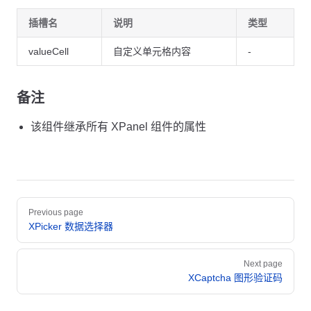
    ]
插槽名
说明
类型
  };
valueCell
自定义单元格内容
-
  const
 show
 =
 () 
=>
 {
    visible.value 
=
 true
;
  };
备注
  const
 submitMethod
 =
 async
 (
data
:
 any
) 
=>
 {
    console.
log
(
'submitMethod'
, data);
该组件继承所有 XPanel 组件的属性
    return
 true
;
  };
  const
 formatter
 =
 (
data
:
 any
) 
=>
 {
    return
 Object.
entries
(data).
map
(([
k
, 
v
]) 
=>
 {
Pager
      return
 {
Previous page
        key: k,
XPicker 数据选择器
        value: v
      };
    });
Next page
  };
XCaptcha 图形验证码
</
script
>