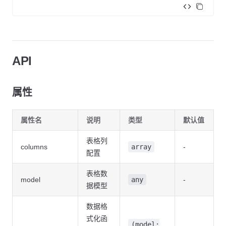
<
template
>
  <
div
>
    <
XAction
 label
=
"open"
 @click
=
"show"
></
XAction
>
API
    <
XDialogGrid
      v-model
=
"visible"
      title
=
"键值对"
属性
      :formatter
=
"formatter"
      :columns
=
"columns"
      :model
=
"model"
属性名
说明
类型
默认值
      :rules
=
"rules"
      :submit-method
=
"submitMethod"
表格列
      width
=
"600px"
columns
array
-
      height
=
"500px"
>
配置
      <
template
 #
valueCell
>
        <
span
>valueCell</
span
>
表格数
model
any
-
      </
template
>
据模型
    </
XDialogGrid
>
  </
div
>
数据格
</
template
>
式化函
<
script
 lang
=
"ts"
 setup
>
(model: