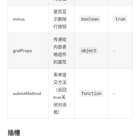
    },
    {
是否显
      field: 
'value'
,
minus
示删除
boolean
true
      title: 
'值'
,
行按钮
      editRender: {
        name: 
'XInput'
      },
传递给
      slots: {
内部表
gridProps
object
-
        default: 
'valueCell'
格组件
      }
的属性
    }
  ];
表单提
交方法
  const
 model
 =
 ref
({
    key: 
'value'
（返回
submitMethod
function
-
  });
true关
闭对话
  const
 rules
 =
 {
框）
    key: [
      {
        required: 
true
,
插槽
        message: 
'键名不能为空'
      }