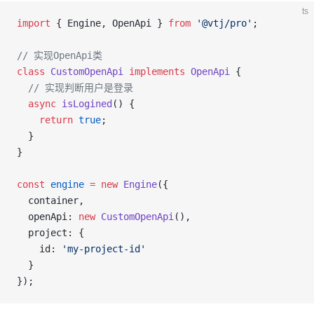
ts
import
 { Engine, OpenApi } 
from
 '@vtj/pro'
;
// 实现OpenApi类
class
 CustomOpenApi
 implements
 OpenApi
 {
  // 实现判断用户是登录
  async
 isLogined
() {
    return
 true
;
  }
}
const
 engine
 =
 new
 Engine
({
  container,
  openApi: 
new
 CustomOpenApi
(),
  project: {
    id: 
'my-project-id'
  }
});