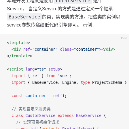
LocalService
本地开发工程就是使用
这个
Service。 自定义Service的方式是通过定义一个继承
BaseService
的类，实现类的方法。把这类的实例以
service参数传递给低代码引擎即可。 示例：
vue
<
template
>
  <
div
 ref
=
"container"
 class
=
"container"
></
div
>
</
template
>
<
script
 lang
=
"ts"
 setup
>
  import
 { ref } 
from
 'vue'
;
  import
 { BaseService, Engine, 
type
 ProjectSchema } 
  const
 container
 =
 ref
();
  // 实现自定义服务类
  class
 CustomService
 extends
 BaseService
 {
    // 实现项目初始化请求
    async
 init
(
project
:
 ProjectSchema
) {