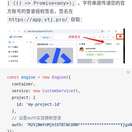
| (() => Promise<any>);
。字符串是传递您的官
方账号的登录授权签名，签名在
https://app.vtj.pro/
获取：
ts
const
 engine
 =
 new
 Engine
({
  container,
  service: 
new
 CustomService
(),
  project: {
    id: 
'my-project-id'
  },
  // 设置auth实现静默登录
  auth: 
'M2VjNmYxMjktOTBlNC00N******************YjgxN
});