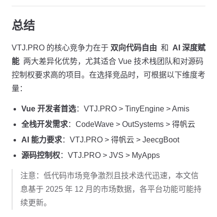
总结
VTJ.PRO 的核心竞争力在于
双向代码自由
和
AI 深度赋
能
两大差异化优势，尤其适合 Vue 技术栈团队和对源码
控制权要求高的项目。在选择竞品时，可根据以下维度考
量：
Vue 开发者首选
：VTJ.PRO > TinyEngine > Amis
全栈开发需求
：CodeWave > OutSystems > 得帆云
AI 能力要求
：VTJ.PRO > 得帆云 > JeecgBoot
源码控制权
：VTJ.PRO > JVS > MyApps
注意：低代码市场竞争激烈且技术迭代迅速，本文信
息基于 2025 年 12 月的市场数据，各平台功能可能持
续更新。