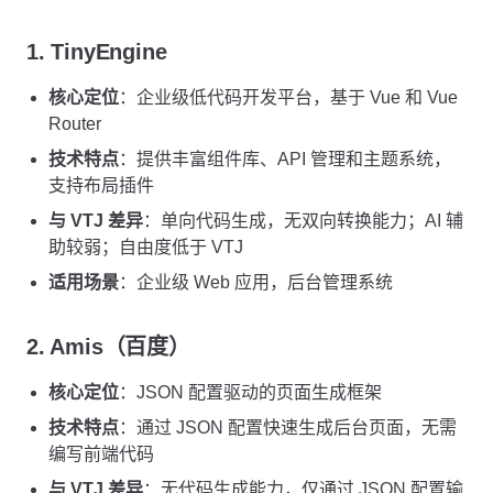
1. TinyEngine
核心定位
：企业级低代码开发平台，基于 Vue 和 Vue
Router
技术特点
：提供丰富组件库、API 管理和主题系统，
支持布局插件
与 VTJ 差异
：单向代码生成，无双向转换能力；AI 辅
助较弱；自由度低于 VTJ
适用场景
：企业级 Web 应用，后台管理系统
2. Amis（百度）
核心定位
：JSON 配置驱动的页面生成框架
技术特点
：通过 JSON 配置快速生成后台页面，无需
编写前端代码
与 VTJ 差异
：无代码生成能力，仅通过 JSON 配置输