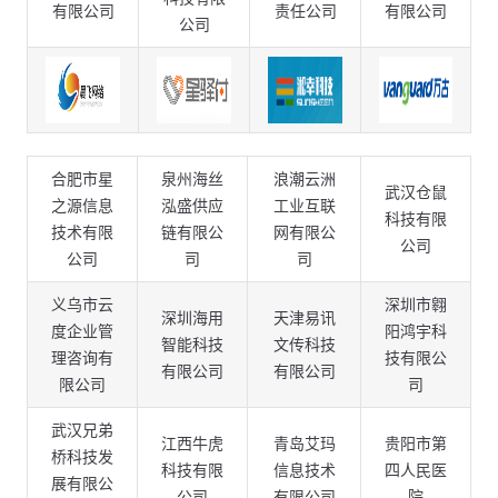
有限公司
责任公司
有限公司
公司
合肥市星
泉州海丝
浪潮云洲
武汉仓鼠
之源信息
泓盛供应
工业互联
科技有限
技术有限
链有限公
网有限公
公司
公司
司
司
义乌市云
深圳市翱
深圳海用
天津易讯
度企业管
阳鸿宇科
智能科技
文传科技
理咨询有
技有限公
有限公司
有限公司
限公司
司
武汉兄弟
江西牛虎
青岛艾玛
贵阳市第
桥科技发
科技有限
信息技术
四人民医
展有限公
公司
有限公司
院