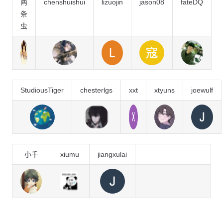
两
chenshuishui
lizuojin
jason08
fateDQ
条
虫
StudiousTiger
chesterlgs
xxt
xtyuns
joewulf
小千
xiumu
jiangxulai