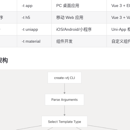
-t app
PC 桌面应用
Vue 3 + E
序
-t h5
移动 Web 应用
Vue 3 + V
台
-t uniapp
iOS/Android/小程序
Uni-App
-t material
组件开发
自定义组
架构