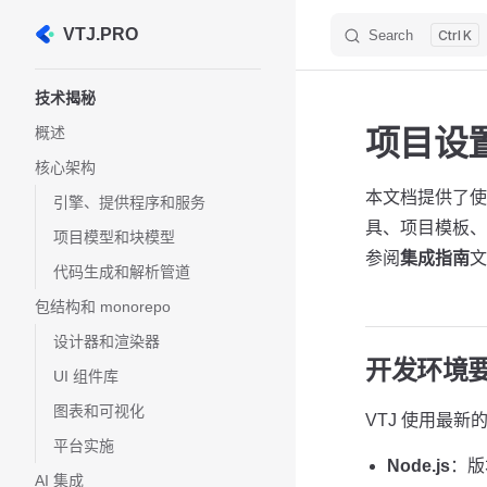
VTJ.PRO
Search
K
Skip to content
Sidebar Navigation
技术揭秘
概述
项目设
核心架构
本文档提供了使
引擎、提供程序和服务
具、项目模板、
项目模型和块模型
参阅
集成指南
文
代码生成和解析管道
包结构和 monorepo
设计器和渲染器
开发环境
UI 组件库
图表和可视化
VTJ 使用最新
平台实施
Node.js
：版
AI 集成