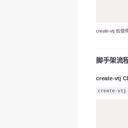
create-vtj 
脚手架流
create-vtj 
create-vtj