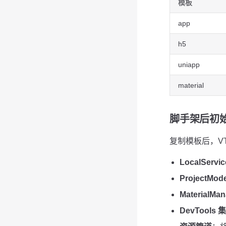
模板
app
h5
uniapp
material
脚手架后初
复制模板后，V
LocalServic
ProjectMode
MaterialMan
DevTools 